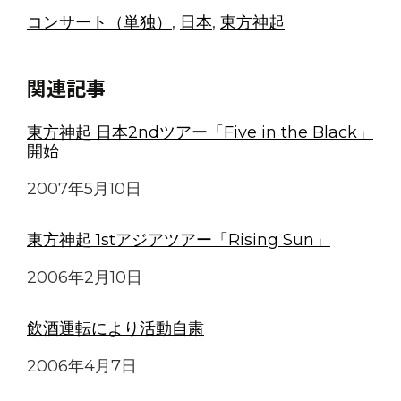
コンサート（単独）
, 
日本
, 
東方神起
関連記事
東方神起 日本2ndツアー「Five in the Black」
開始
日付
2007年5月10日
東方神起 1stアジアツアー「Rising Sun」
日付
2006年2月10日
飲酒運転により活動自粛
日付
2006年4月7日