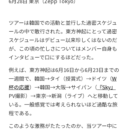
6月28日 東京（Zepp Tokyo）
ツアーは韓国での活動と並行した過密スケジュ
ールの中で敢行された。東方神起にとって過密
スケジュールはデビュー以来珍しくはないのだ
が、この頃の忙しさについてはメンバー自身も
インタビューで口にするほどだった。
例えば、東方神起は6月16日から6月23日までの
一週間で、韓国→タイ（授賞式）→ドイツ（
W
杯の応援
）→韓国→大阪→サイパン（
『Sky』
PV撮影）→東京→新潟（ライブ）へと移動して
いる。一般感覚では考えられないほど過酷な旅
程である。
このような激務がたたったのか、当ツアー中に