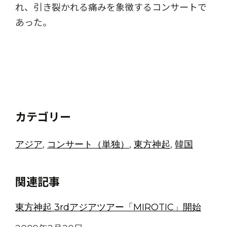
れ、引き裂かれる痛みを象徴するコンサートで
あった。
カテゴリー
アジア
, 
コンサート（単独）
, 
東方神起
, 
韓国
関連記事
東方神起 3rdアジアツアー「MIROTIC」開始